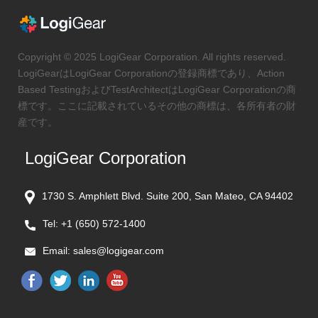
Copyright © 2025 LogiGear Corporation. All rights reserved.
LogiGearはLogiGear Corporationの登録商標であり、Action
Based TestingおよびTestArchitectはLogiGear Corporationの商
標です。ここに記載されているその他の商標は、各所有者の財
産です。
LogiGear Corporation
1730 S. Amphlett Blvd. Suite 200, San Mateo, CA 94402
Tel:
+1 (650) 572-1400
Email:
sales@logigear.com