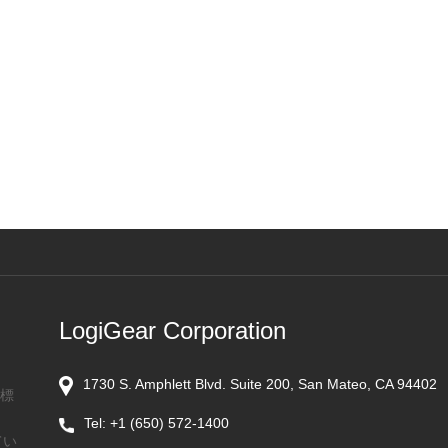
LogiGear Corporation
1730 S. Amphlett Blvd. Suite 200, San Mateo, CA 94402
商標
Tel:
+1 (650) 572-1400
てい