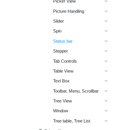
Picker View
Picture Handling
Slider
Spin
Status bar
Stepper
Tab Controls
Table View
Text Box
Toolbar, Menu, Scrollbar
Tree View
Window
Tree table, Tree List