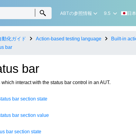
ABTの参照情報
9.5
日
自動化ガイド
Action-based testing language
Built-in act
us bar
atus bar
 which interact with the status bar control in an AUT.
tatus bar section state
tatus bar section value
tus bar section state