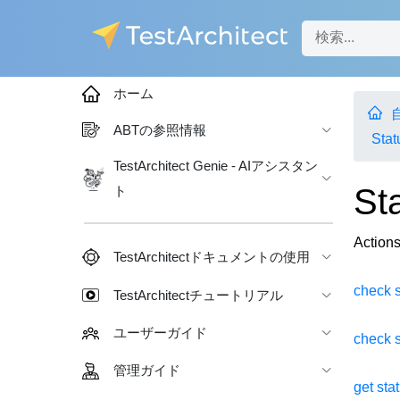
ホーム
ABTの参照情報
Stat
TestArchitect Genie - AIアシスタン
St
ト
Actions
TestArchitectドキュメントの使用
check s
TestArchitectチュートリアル
ユーザーガイド
check s
管理ガイド
get sta