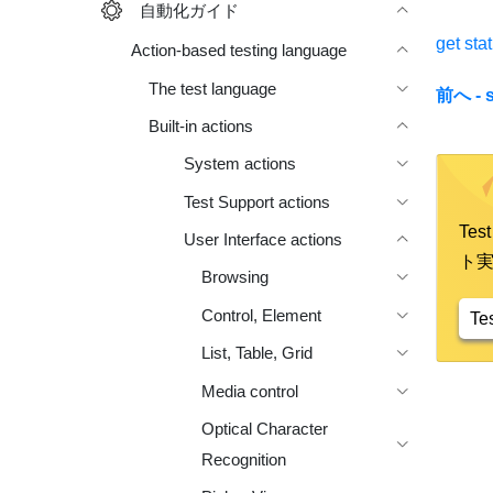
自動化ガイド
get sta
Action-based testing language
The test language
前へ - s
Built-in actions
System actions
Test Support actions
Te
User Interface actions
ト
Browsing
Control, Element
Te
List, Table, Grid
Media control
Optical Character
Recognition