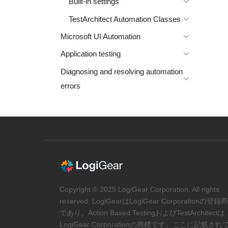
Built-in settings
TestArchitect Automation Classes
Microsoft UI Automation
Application testing
Diagnosing and resolving automation
errors
Copyright © 2025 LogiGear Corporation. All rights
reserved. LogiGearはLogiGear Corporationの登録
であり、Action Based TestingおよびTestArchitectは
LogiGear Corporationの商標です。ここに記載され